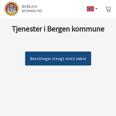
Vis
han
Tjenester i Bergen kommune
Bestillinger stengt inntil videre